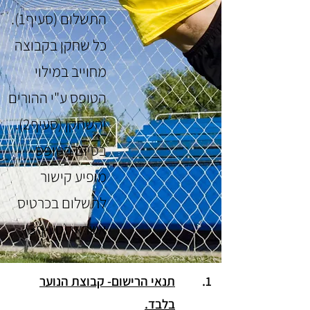
התשלום (סעיף1).
כל שחקן בקבוצה
מחוייב במילוי
הטופס ע"י ההורים
והשחקן (סעיף2).
בסיום הטופס
מופיע קישור
לתשלום בכרטיס
אשראי (סעיף3).
1.
תנאי הרישום- קבוצת הנוער
בלבד.