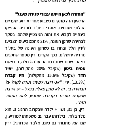
מרוב שכיף אני רוצה להמשיך'".
"החזרה לכאן הייתה עבורי סגירת מעגל"
הריאיון הזה מתקיים כשבוע אחרי אירועי שעריים 
הבלתי נשכחים. אוהדי בית"ר נורדיה הספיקו 
בינתיים לקבוע את זהות המצטיין שלהם: בסקר 
לבחירת שחקן העונה, 31% מהמצביעים הצביעו 
לירין הלל ובחרו בו כשחקן העונה של בית"ר 
נורדיה ירושלים. בכך הקדים ירין מספר שחקנים 
בצהוב-שחור שנתנו גם הם עונה גדולה, ובראשם 
עמית ביטון
 (שקיבל 20% מהקולות), 
יאיר 
הדר
 (שקיבל 15.6% מהקולות) ו
זיו קבדה 
(13.3%). ירין: 
"אני רוצה למסור תודה לקהל על 
הבחירה בי. זה לא מובן מאליו בכלל – יש הרבה 
שחקנים טובים בקבוצה שמגיע להם התואר 
הזה"
.
ירין, בן 31, נשוי + ילדה שבקרוב תחגוג 3. הוא 
נולד בלוד, ובילדותו עבר עם משפחתו למודיעין, 
שם הוא מתגורר גם כיום. מלבד הכדורגל, ירין 