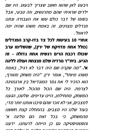
ויבעט לאן שהוא חושב שצריך לבעוט. היו שם 
ילדים שראיתי שהם מתרגשים, וזה טבעי, אבל 
בסופו של דבר כולם עשו את העבודה ונתנו 
פנדלים מצוינים. זה באמת משהו שהיה יפה 
לראות".
אחרי 10 בעיטות לכל צד בדו-קרב הפנדלים 
(כולל אחת מדויקת של ירין), שהשלימו ערב 
שכולו רכבת הרים רגשית אחת גדולה – זה 
הגיע. בית"ר נורדיה שלנו מנצחת ועולה לליגה 
א'.
 "מה שקרה שם היה דבר לא רגיל, באמת 
משהו מיוחד", 
אומר ירין.
 "היה משחק מטורף, 
הוא הזכיר לי את גמר המונדיאל בין ארגנטינה 
לצרפת. היה שם הכול מהכול. לאורך כל 
המשחק, מתחילתו, היינו עדיפים. שלטנו, הגענו 
למצבים, אני לא זוכר שהם סיכנו אותנו יותר מדי, 
בעוד שלנו היו מצבים. בהתחלה קצת חששנו 
מהמשחק, כי בכל זאת הם מליגה א' 
והסטטיסטיקה גם כן הייתה לרעתנו. ידענו 