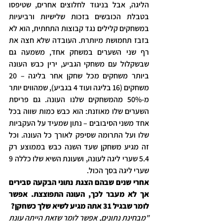
הליגה, אבל בניגוד לחלוצים אחרים, שטיפסו 
בטבלת הכובשים בזכות שלישיות ורביעיות 
במשחקים קלילים נגד קבוצות התחתית, הוא לא 
בזבז תחמושת מיותרת. העובדה שלא חצה את 
רף שני השערים במשחק אחד, משמעה גם 
שבשקלול עם משחקי הגביע, ירין כבש העונה 
ביותר משחקים מכל שחקן אחר בליגה – 20 
משחקים (16 בליגה ועוד 4 בגביע), שמהווים יותר 
מ-50% מהמשחקים שלנו העונה. גם פריסת 
השערים שלו מאוזנת: הוא כבש כמות שווה בכל 
אחד משני הסיבובים – נתון שמעיד על העקביות 
שלו ועל התרומה שסיפק לאורך כל העונה. וכל 
זה מגיע משחקן שעד השנה כבש בממוצע רק 
5.4 שערי ליגה לעונה, ושעונת השיא שלו כללה 9 
שערי ליגה בסך הכול.
אחרי שנים שבהם הצגת נתוני הבקעה סבירים 
אך לא מעבר לכך, העונה התפוצצת. אפשר 
לומר שבגיל 31 אתה מגיע לשיא שלך כשחקן?
"מבחינת נתונים, אפשר לומר שזאת הייתה עונת 