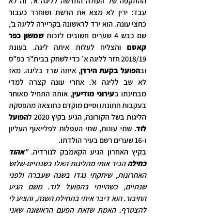
ההתקפה של העולה החדשה לליגה א'. זה לא 
עבד: ירין לא מצא את הרשת ושוחרר כעבור 
כחצי עונה. הוא ירד לראשונה בקריירה לליגה ב', 
שם כבש 4 שערים חשובים לזכות 
שמשון כפר 
קאסם
 והצליח לעלות איתה ליגה. בעונת 
2018/19 חזר לליגה א' כדי לשחק בבית"ר כפ"ס 
וב
הפועל בקעת הירדן
, איתה שרד בליגה. מאז 
לא שב לליגה א'. אחרי עונה קצרה למדי 
מבחינתו ב
עירוני מודיעין
, אותה התחיל מאוחר 
בעקבות חתונתו וסיים מוקדם כתוצאה מהפסקת 
הליגות בשל הקורונה, הגיע בקיץ 2020 ל
הפועל 
לוד
. שתי עונות, שתי העפלות לפלייאוף העליון 
ו-16 שערים רשם בעיר הולדתו.
בקיץ האחרון הגיע הקאמבק לנורדיה. 
"
אהוד 
כחילה
 הכיר אותי מהליגות האלו בשנתיים-שלוש 
האחרונות, שיחקתי נגדו בשנה שעברה ולפני 
שנתיים, כשהייתי בהפועל לוד. משם הגיע 
החיבור. הוא דיבר איתי בתחילת השנה, והציע לי 
להצטרף. האמת שזאת הפעם הראשונה שאני 