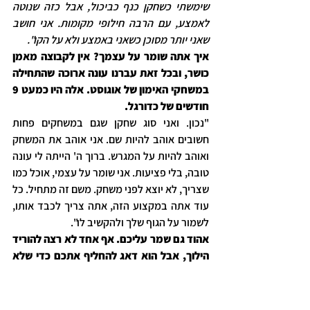
שימשתי כשחקן כנף כביכול, אבל כזה שנוטה 
לאמצע, עם הרבה חילופי מקומות. אני חושב 
שאני יותר מסוכן כשאני באמצע ולא על הקו".
איך אתה שומר על עצמך? אין לקבוצה מאמן 
כושר, ובכל זאת עברנו עונה ארוכה שהתחילה 
במשחקי האימון של אוגוסט. אלה היו כמעט 9 
חודשים של כדורגל.
"נכון. ואני סוג שחקן שגם במשחקים פחות 
חשובים אוהב להיות שם. אני אוהב את המשחק 
ואוהב להיות על המגרש. ברוך ה' הייתה לי עונה 
טובה, בלי פציעות. אני שומר על עצמי, אוכל כמו 
שצריך, לא יוצא לפני משחק. משם זה מתחיל. כל 
עוד אתה במקצוע הזה, אתה צריך לכבד אותו, 
לשמור על הגוף שלך ולהקשיב לו".
אהוד גם שמר עליכם. אף אחד לא רצה להוריד 
הילוך, אבל הוא דאג להחליף אתכם כדי שלא 
תיפצעו.
"לפעמים בזמן אמת אתה לא מסתכל קדימה, 
אתה רק מסתכל על הרגע ורוצה להישאר על 