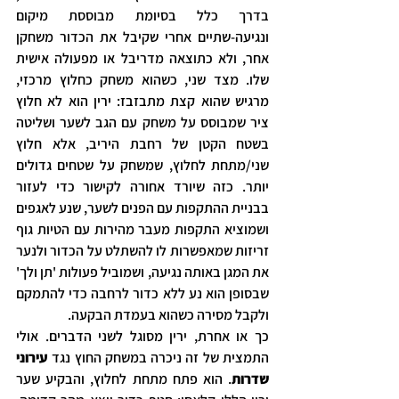
בדרך כלל בסיומת מבוססת מיקום 
ונגיעה-שתיים אחרי שקיבל את הכדור משחקן 
אחר, ולא כתוצאה מדריבל או מפעולה אישית 
שלו. מצד שני, כשהוא משחק כחלוץ מרכזי, 
מרגיש שהוא קצת מתבזבז: ירין הוא לא חלוץ 
ציר שמבוסס על משחק עם הגב לשער ושליטה 
בשטח הקטן של רחבת היריב, אלא חלוץ 
שני/מתחת לחלוץ, שמשחק על שטחים גדולים 
יותר. כזה שיורד אחורה לקישור כדי לעזור 
בבניית ההתקפות עם הפנים לשער, שנע לאגפים 
ושמוציא התקפות מעבר מהירות עם הטיות גוף 
זריזות שמאפשרות לו להשתלט על הכדור ולנער 
את המגן באותה נגיעה, ושמוביל פעולות 'תן ולך' 
שבסופן הוא נע ללא כדור לרחבה כדי להתמקם 
ולקבל מסירה כשהוא בעמדת הבקעה.
כך או אחרת, ירין מסוגל לשני הדברים. אולי 
התמצית של זה ניכרה במשחק החוץ נגד 
עירוני 
שדרות
. הוא פתח מתחת לחלוץ, והבקיע שער 