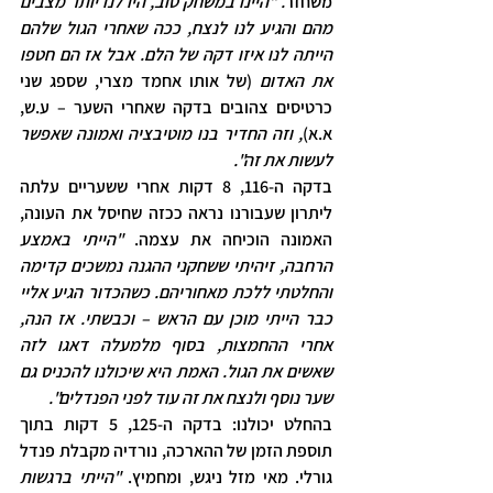
משחזר
. "היינו במשחק טוב, היו לנו יותר מצבים 
מהם והגיע לנו לנצח, ככה שאחרי הגול שלהם 
הייתה לנו איזו דקה של הלם. אבל אז הם חטפו 
את האדום 
(של אותו אחמד מצרי, שספג שני 
כרטיסים צהובים בדקה שאחרי השער – ע.ש, 
א.א)
, וזה החדיר בנו מוטיבציה ואמונה שאפשר 
לעשות את זה".
בדקה ה-116, 8 דקות אחרי ששעריים עלתה 
ליתרון שעבורנו נראה ככזה שחיסל את העונה, 
האמונה הוכיחה את עצמה. 
"הייתי באמצע 
הרחבה, זיהיתי ששחקני ההגנה נמשכים קדימה 
והחלטתי ללכת מאחוריהם. כשהכדור הגיע אליי 
כבר הייתי מוכן עם הראש – וכבשתי. אז הנה, 
אחרי ההחמצות, בסוף מלמעלה דאגו לזה 
שאשים את הגול. האמת היא שיכולנו להכניס גם 
שער נוסף ולנצח את זה עוד לפני הפנדלים".
בהחלט יכולנו: בדקה ה-125, 5 דקות בתוך 
תוספת הזמן של ההארכה, נורדיה מקבלת פנדל 
גורלי. מאי מזל ניגש, ומחמיץ. 
"הייתי ברגשות 