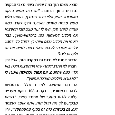
מוצא עצמו תוך כמה שניות בשני מצבי הבקעה 
נהדרים בתוך הרחבה. 
"זה היה ממש בדקה 
האחרונה. הגיע אליי כדור שנהדף, בעטתי חלש 
ממש מכמה מטרים והשוער הדף לקרן. כמה 
שניות לאחר מכן, היה לי עוד מצב שבו הקפצתי 
את הכדור למשקוף. כמו ב"סלואו-מושן", כבר 
ראיתי את הכדור נכנס ואותי רץ לקהל כדי לחגוג 
עלייה. אמרתי לעצמי שאני רוצה לסיים את זה 
ולעלות ליגה".
הכדור אמנם לא נכנס גם במקרה הזה, אבל ירין 
וחבריו לא ויתרו. 
"אחרי שתי ההחמצות האלו באו 
אליי כמה שחקנים, וגם 
אהוד (כחילה)
 ואמרו לי 
"לא נורא, הולכים הארכה ונמשיך".
אז הם המשיכו. למרות שלל הזדמנויות 
לצהובים-שחורים, בדקה ה-108 דווקא שעריים 
עלתה ל-0-1 משער של אחמד מצרי. 
"כשהם 
מבקיעים לך את הגול הזה, אתה אומר לעצמך 
'אה, גם במשחק כזה זה בסוף מתפספס?'"
, ירין 