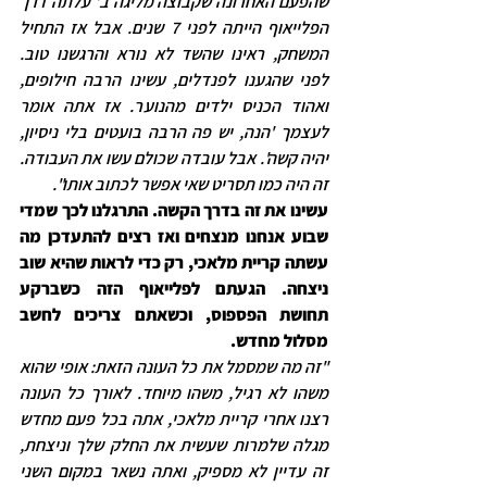
שהפעם האחרונה שקבוצה מליגה ב' עלתה דרך 
הפלייאוף הייתה לפני 7 שנים. אבל אז התחיל 
המשחק, ראינו שהשד לא נורא והרגשנו טוב. 
לפני שהגענו לפנדלים, עשינו הרבה חילופים, 
ואהוד הכניס ילדים מהנוער. אז אתה אומר 
לעצמך 'הנה, יש פה הרבה בועטים בלי ניסיון, 
יהיה קשה'. אבל עובדה שכולם עשו את העבודה. 
זה היה כמו תסריט שאי אפשר לכתוב אותו".
עשינו את זה בדרך הקשה. התרגלנו לכך שמדי 
שבוע אנחנו מנצחים ואז רצים להתעדכן מה 
עשתה קריית מלאכי, רק כדי לראות שהיא שוב 
ניצחה. הגעתם לפלייאוף הזה כשברקע 
תחושת הפספוס, וכשאתם צריכים לחשב 
מסלול מחדש.
"זה מה שמסמל את כל העונה הזאת: אופי שהוא 
משהו לא רגיל, משהו מיוחד. לאורך כל העונה 
רצנו אחרי קריית מלאכי, אתה בכל פעם מחדש 
מגלה שלמרות שעשית את החלק שלך וניצחת, 
זה עדיין לא מספיק, ואתה נשאר במקום השני 