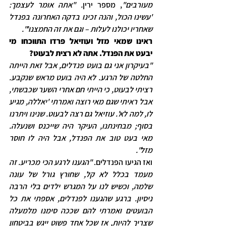
מעורבים"
,
מספר ירין
. "אתה אומר לעצמך: 
'עשינו הכול, והנה זכינו בדקה האחרונה בפנדל 
שאחריו יכולנו לעלות – וגם את זה החמצנו'".
ראינו שמאי מזל ועוזיאל פרדו התווכחו מי 
יבעט את הפנדל. אתה לא רצית לבעוט?
"בעיקרון אני גם בועט פנדלים, אבל זאת הייתה 
החלטה של הרגע. לא היה בועט מראש שנקבע. 
רציתי לבעוט, כי הייתי חם אחרי השער שכבשתי, 
אבל ראיתי שגם מאי רוצה ואמרתי 'יאללה, מגיע 
לו, למה לא'. עוזיאל גם רצה לבעוט. שנינו ויתרנו 
בסוף; מבחינתנו, העיקר היה שייכנס ושנעלה. 
מאי בעט טוב את הפנדל, אבל היה לו חוסר 
מזל".
ואז הגיעו הפנדלים. 
"הגענו לרגע הכי מכריע. זה 
מעמד בכלל לא קל, שחורץ גורל של עונה 
שלמה, וכשיש לנו על המגרש ילדים בלי הרבה 
ניסיון. ברגע שהגענו לפנדלים, אספתי את כל 
הבועטים ואמרתי להם שככה סימנו מלמעלה 
שצריך להיות, אז שכל אחד פשוט ייגש בביטחון 