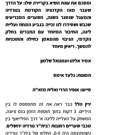
ומסכם את עונת השיא בקריירה שלו: על הדרך 
שעבר מאז הקדנציה הקודמת בנורדיה 
והמעגל שנסגר השנה, השערים המכריעים 
שכבש ושסידרו לנו זכייה בגביע המחוז ועליית 
ליגה, החיבור המיוחד עם החברים בחלק 
הקדמי, הגיבוי מהמאמן כחילה והתוכניות 
להמשך. ריאיון מיוחד
אמיר אליהו ועמנואל שלמון
תמונות: גלעד אימס
סייעו: אופיר הררי ואלית מזא"ה 
ירין הלל
 כבר ראה את זה מתפספס לו בין 
הידיים. 3 דקות בתוך תוספת הזמן בנס ציונה, 
המשחק על העלייה לליגה א' דרך הפלייאוף בין 
מכבי שעריים רחובות
 ל
בית"ר נורדיה ירושלים
. 
כשהתוצאה היה 0-0, החלוץ של בית"ר נורדיה 