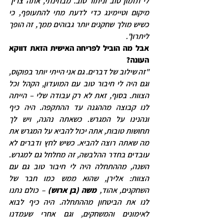
לי תזמון טוב וניתור טוב. מבחינתי, אתה צריך 
מיקום וטיימינג כדי לדעת מתי להתעופף, כי 
כשיש מולך שחקנים יותר גבוהים ממך, זה הופך 
ליתרון".
אבל מה הוביל לפריחה האישית הזאת דווקא 
העונה?
"זה שילוב של דברים. גם אני הייתי יותר בפוקוס, 
וגם היה לי חיבור טוב עם המועדון, הקהל וכל 
הצוות. בסוף, זאת לא רק עבודה שלי – הייתה 
לנו קבוצה מההגנה עד ההתקפה. היה כיף 
ונהנינו על המגרש. כשאתה נהנה, ויש לך 
תחושות טובות, אתה יכול להביא על המגרש את 
מה שאתה רוצה להביא. כשיש לחץ ודברים לא 
עובדים בחדר ההלבשה, זה מחלחל גם למגרש. 
השנה, מההתחלה היה לי חיבור טוב גם עם 
הצוות: אלירן, שהוא ממש כמו חבר של 
השחקנים, אהוד, 
משה (בן ארוש)
 – כולם נתנו 
לנו את הביטחון מההתחלה. היה כיף לבוא 
לאימונים והמשחקים, וגם אחרי שעמדנו 