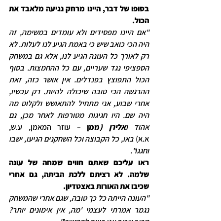
בסופו של דבר, היינו מרחק נגיעה מלאבד את 
הכול.
"אם היינו מפסידים ולא עומדים במשימה, זה 
היה הכי כואב שיש כי באמת הגיע לנו לעלות. לא 
רק לאורך כל העונה הגיע לנו, אלא גם במשחק 
הספציפי נגד שעריים, עם כל ההחמצות. בסוף 
הכול התפוצץ בפנדלים. אין אושר כזה, זאת 
ההרגשה הכי טובה שיכולה להיות. רק עכשיו, 
אחרי שבוע, אני מתחיל להתאושש ולקלוט מה 
היה שם. היו חגיגות מטורפות לאחר מכן, גם 
אהוד ו
אלירן (
ממן
 – עוזר המאמן, ע.ש, 
א.א)
 באו, כל הקבוצה וכל השחקנים הגיעו, ישבו 
וחגגו".
ראו עליכם שאתם חווים שמחה של עונה 
שלמה. לא רציתם ללכת הביתה, גם אחרי 
שכיבו את האורות באצטדיון.
"העונה הייתה כל כך טובה, שגם אחרי שהמשחק 
נגמר אמרתי לעצמי 'מה, אין אימונים יותר? 