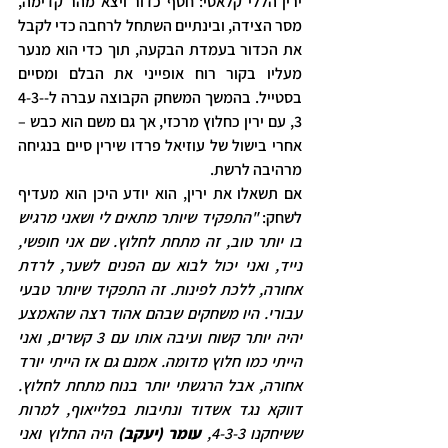
ירין הללי קלאסי: חטף כדור ויצא מהר קדימה, 
מסר הצידה, ובינתיים השתחל לרחבה כדי לקבל 
את הכדור בעמדת הבקעה, תוך כדי הוא מנער 
מעליו בקור רוח אופייני את הבלם ומסיים 
בסטייל. בהמשך המשחק הקבוצה עברה ל-4-3-
3, עם ירין כחלוץ מרכזי, אך גם משם הוא כבש – 
אחרי בישול של עוזיאל פרדו שירין סיים בנגיחה 
מרהיבה לרשת.
אם תשאלו את ירין, הוא יודע היכן הוא מעדיף 
לשחק: 
"התפקיד שיותר מתאים לי ושאני מרגיש 
בו יותר טוב, זה מתחת לחלוץ. שם אני חופשי, 
נייד, ואני יכול לבוא עם הפנים לשער, לרדת 
אחורה, ללכת לפינות. זה התפקיד שיותר טבעי 
עבורי. היו משחקים שבהם אהוד רצה שהאמצע 
יהיה יותר קשוח ועיבה אותו עם 3 קשרים, ואני 
הייתי כמו חלוץ מדומה. אמנם גם אז הייתי יורד 
אחורה, אבל הרגשתי יותר בנוח מתחת לחלוץ. 
דווקא נגד אשדוד ונתיבות בפלייאוף, למרות 
ששיחקנו 4-3-3, 
עומר (יעקב) 
היה החלוץ ואני 