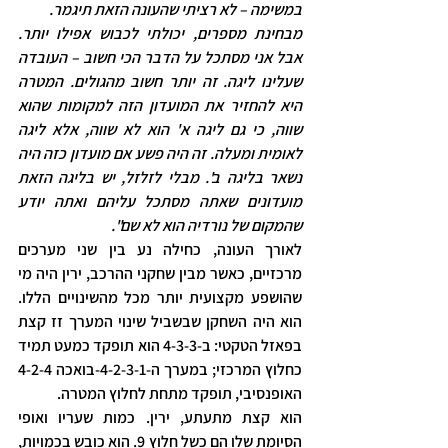
במשימה – לא רציתי שהעונה הזאת תיגמר.
מבחינת מספרים, יכולתי לכבוש אפילו יותר. 
אבל אני מסתכל על הדבר הכי חשוב – העובדה 
שעלינו ליגה. זה יותר חשוב מהגולים. המטרה 
היא להחזיר את המועדון הזה למקומות שהוא 
שווה, כי גם ליגה א' הוא לא שווה, אלא ליגה 
לאומית ומעלה. זה היה פשע אם מועדון כזה היה 
נשאר בליגה ב'. מבלי לזלזל, יש בליגה הזאת 
מועדונים שאתה מסתכל עליהם ואתה יודע 
שהמקום של נורדיה הוא לא שם".
לאורך העונה, כחילה נע בין שני מערכים 
מרכזיים, כאשר מבין שחקני ההרכב, ירין היה מי 
שהושפע מקצועית יותר מכל מהשינויים הללו. 
הוא היה השחקן שבשביל שינוי המערך זז קצת 
בפאזל הטקטי: ב-4-3-3 הוא תופקד כמעט תמיד 
כחלוץ המרכזי; במערך ה-4-2-3-1-בואכה 4-2-4 
האופנסיבי, תופקד מתחת לחלוץ המטרה.
הוא קצת מתעתע, ירין. כמות שעריו ואופי 
הסיומת שלו הם כשל חלוץ 9. הוא כובש בכמויות, 