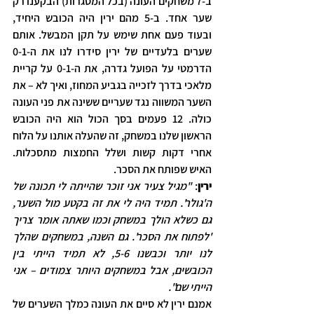
ב-7 משחקים העונה (בכל המסגרות) הבקענו רק 
שער אחד. ב-5 מהם ירין היה הכובש היחיד, 
ובעוד פעם אחת שימש על תקן המבשל. אותם 
שערים בלעדיים של ירין סידרו לנו את ה-0-1 
הדרמטי על הפועל גדרה, את ה-0-1 על קריית 
מלאכי בדרך לזכייה בגביע המחוז, ואיך לא – את 
השער המשווה נגד שעריים ששינה את פני העונה 
כולה. 12 פעמים בסך הכול הוא היה הכובש 
הראשון שלנו במשחק, זה שהעלה אותנו על הלוח 
אחרי דקות קשות ושלל החמצות מתסכלות. 
האיש שפותח את הסכר.
ירין
: 
"מגיל צעיר אני זוכר שהייתה לי תכונה של 
ה'גולר'. תמיד היה לי את זה בקטע מול השער, 
גם כשלא הולך במשחק וכמו שאתה אומר צריך 
'לפתוח את הסכר'. גם השנה, במשחקים שהלך 
לנו יותר וכבשנו 5-6, לא תמיד הייתי בין 
הכובשים, אבל במשחקים היותר צמודים – אני 
הייתי שם".
אמנם ירין לא סיים את העונה כמלך השערים של 