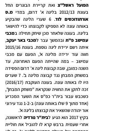
הפועל ראשל"צ
 ואת קריירת הבוגרים החל 
בעונת 2012/13 בליגה א' דרום, במדי 
מ.ס 
אורתודוכסים לוד
. 6 שערי הליגה שהבקיע 
באותה עונה לא הספיקו לקבוצתו כדי להישאר 
בליגה. בעונה שלאחר מכן שיחק תחילה ב
מכבי 
עמישב פ"ת
 ובהמשך עבר ל
מכבי באר יעקב
, 
איתה רשם ירידת ליגה נוספת. בעונת 2015/16 
חווה עוד ירידה מליגה א', הפעם עם מכבי 
עמישב – במה שהייתה הפעם האחרונה, עד 
השנה כמובן, שבה קבוצת ליגה א' דרום הפסידה 
במשחק המבחן נגד קבוצה מליגה ב'. 7 שערים 
היו לו באותה עונה. בעונה העוקבת (2016/17) 
זכה לתקן את החוויה שנקראת "משחק המבחן", 
כשכבש עבור בית"ר כפ"ס את השער המכריע 
(אחד מתוך 9 שלו באותה עונה) ב-1-2 נגד עירוני 
אור יהודה שהשאיר את קבוצתו בליגה א'.
בקיץ 2017 הוא הגיע ל
בית"ר נורדיה
 לראשונה, 
אחרי שעמית ברבש קרא לו להוביל את חוליית 