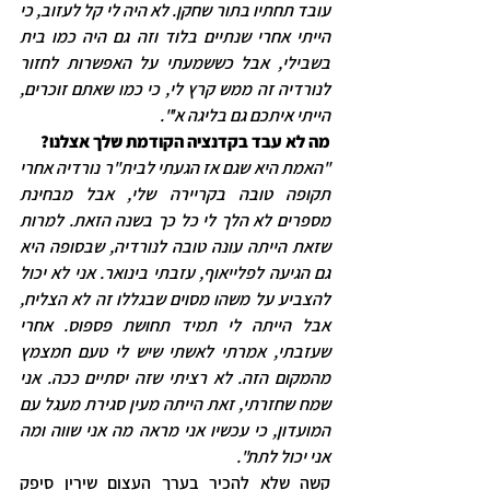
עובד תחתיו בתור שחקן. לא היה לי קל לעזוב, כי 
הייתי אחרי שנתיים בלוד וזה גם היה כמו בית 
בשבילי, אבל כששמעתי על האפשרות לחזור 
לנורדיה זה ממש קרץ לי, כי כמו שאתם זוכרים, 
הייתי איתכם גם בליגה א'".
מה לא עבד בקדנציה הקודמת שלך אצלנו?
"האמת היא שגם אז הגעתי לבית"ר נורדיה אחרי 
תקופה טובה בקריירה שלי, אבל מבחינת 
מספרים לא הלך לי כל כך בשנה הזאת. למרות 
שזאת הייתה עונה טובה לנורדיה, שבסופה היא 
גם הגיעה לפלייאוף, עזבתי בינואר. אני לא יכול 
להצביע על משהו מסוים שבגללו זה לא הצליח, 
אבל הייתה לי תמיד תחושת פספוס. אחרי 
שעזבתי, אמרתי לאשתי שיש לי טעם חמצמץ 
מהמקום הזה. לא רציתי שזה יסתיים ככה. אני 
שמח שחזרתי, זאת הייתה מעין סגירת מעגל עם 
המועדון, כי עכשיו אני מראה מה אני שווה ומה 
אני יכול לתת".
קשה שלא להכיר בערך העצום שירין סיפק 