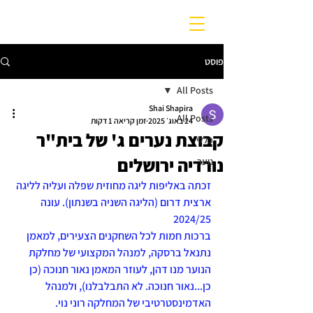
פוסט
All Posts
Shai Shapira
All Posts
24 באוג׳ 2025
זמן קריאה 1 דקות
קבוצת נערים ג' של בית"ר
כללי
נורדיה ירושלים
נוער
זכתה באליפות ליגה מחוזית שפלה ועליה לליגה 
ארצית דרום (הליגה השניה בשנתון). עונה 
2024/25
ברכות חמות לכל השחקנים הצעירים, למאמן 
נתנאל ברסקה, למנהל המקצועי של מחלקת 
הנוער מנו דהן, לעוזר המאמן נאור חנוכה (כן 
כן...נאור חנוכה. לא התבלבלנו), ולמנהל 
האדמינסטרטיבי של המחלקה רוני נוי.