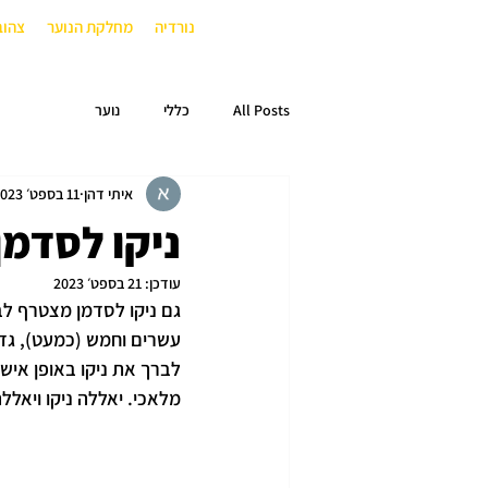
נורדיה
מחלקת הנוער
צהוב
All Posts
כללי
נוער
איתי דהן
11 בספט׳ 2023
ניקו לסדמן
עודכן:
21 בספט׳ 2023
גם ניקו לסדמן מצטרף לבי
עשרים וחמש (כמעט), גדל
מלאכי. יאללה ניקו ויאלל