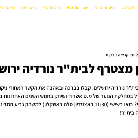
 בקהילה
יציע אוהדים
Nordia Live
מה חדש?
הצטרפות
מייסד בי
זמן קריאה 1 דקות
 מצטרף לבית"ר נורדיה ירוש
ת"ר נורדיה ירושלים! קבלו בברכה ובאהבה את הקשר האחורי ניקו לס
 במחלקת הנוער של מ.ס אשדוד ושיחק בחמש השנים האחרונות במכב
לברך את ניקו באופן אישי? בואו בשישי (11:30 באצטדיון סלה באשקלון) למשחק ג
ה בית"ר!