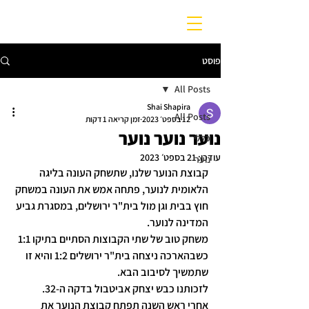
פוסט
All Posts
Shai Shapira
All Posts
12 בספט׳ 2023
זמן קריאה 1 דקות
נוער נוער נוער
כללי
עודכן:
21 בספט׳ 2023
נוער
קבוצת הנוער שלנו, שתשחק העונה בליגה 
הלאומית לנוער, פתחה אמש את העונה במשחק 
חוץ בבית וגן מול בית"ר ירושלים, במסגרת גביע 
המדינה לנוער.
משחק טוב של שתי הקבוצות הסתיים בתיקו 1:1 
כשבהארכה ניצחה בית"ר ירושלים 1:2 והיא זו 
שתמשיך לסיבוב הבא.
לזכותנו כבש יצחק אביטבול בדקה ה-32.
אחרי ראש השנה תפתח קבוצת הנוער את 