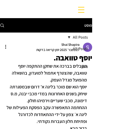
פוסט
All Posts
Shai Shapira
All Posts
27 בפבר׳ 2025
זמן קריאה 1 דקות
יוסף טוואבה.
כללי
מקבלים בברכה את שחקן ההתקפה יוסף 
נוער
טוואבה, שהצטרף אתמול למועדון, בהשאלה 
מהפועל מגדל העמק.
יוסף הוא שם מוכר בליגה א' דרום שבמסגרתה 
שיחק בשנים האחרונות במדי מכבי יבנה, מ.ס 
דימונה, מכבי שעריים וירמיהו חולון.
ההחתמה התאפשרה עקב הפסקת הפעילות של 
ליגה א׳ צפון על ידי ההתאחדות לכדורגל 
ופתיחת חלון העברות נקודתי.
ברוך הבא 