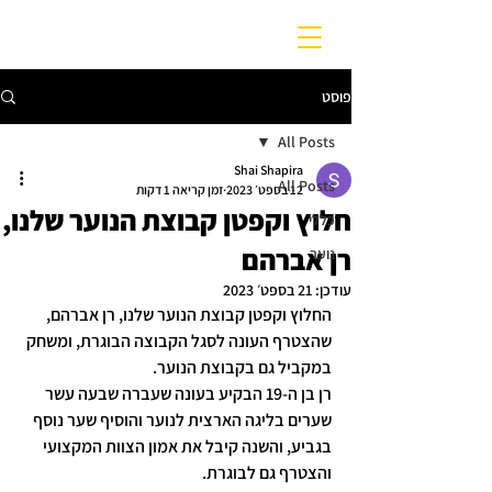
פוסט
All Posts
Shai Shapira
All Posts
12 בספט׳ 2023
זמן קריאה 1 דקות
חלוץ וקפטן קבוצת הנוער שלנו,
כללי
רן אברהם
נוער
עודכן:
21 בספט׳ 2023
החלוץ וקפטן קבוצת הנוער שלנו, רן אברהם, 
שהצטרף העונה לסגל הקבוצה הבוגרת, ומשחק 
במקביל גם בקבוצת הנוער.
רן בן ה-19 הבקיע בעונה שעברה שבעה עשר 
שערים בליגה הארצית לנוער והוסיף שער נוסף 
בגביע, והשנה קיבל את אמון הצוות המקצועי 
והצטרף גם לבוגרת.