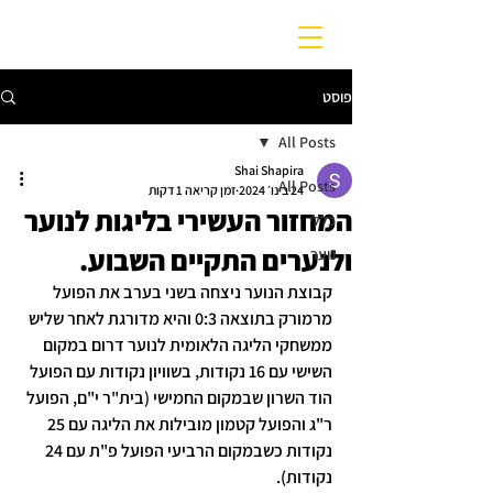
פוסט
All Posts
Shai Shapira
All Posts
24 בינו׳ 2024
זמן קריאה 1 דקות
המחזור העשירי בליגות לנוער
כללי
ולנערים התקיים השבוע.
נוער
קבוצת הנוער ניצחה בשני בערב את הפועל 
מרמורק בתוצאה 0:3 והיא מדורגת לאחר שליש 
ממשחקי הליגה הלאומית לנוער דרום במקום 
השישי עם 16 נקודות, בשוויון נקודות עם הפועל 
הוד השרון שבמקום החמישי (בית"ר י"ם, הפועל 
ר"ג והפועל קטמון מובילות את הליגה עם 25 
נקודות כשבמקום הרביעי הפועל פ"ת עם 24 
נקודות).